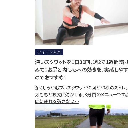
フィットネス
深いスクワットを1日30回、週2で1週間続
みて！お尻と内ももへの効きを、実感しや
のでおすすめ！
深くしゃがむフルスクワット30回と50秒のストレッ
太ももとお尻に効かせる、3分間のメニューです。
肉に疲れを残さない…