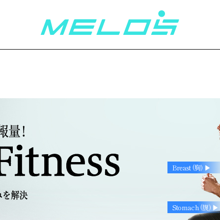
Breast (胸) ▶︎
Stomach (腹) ▶︎