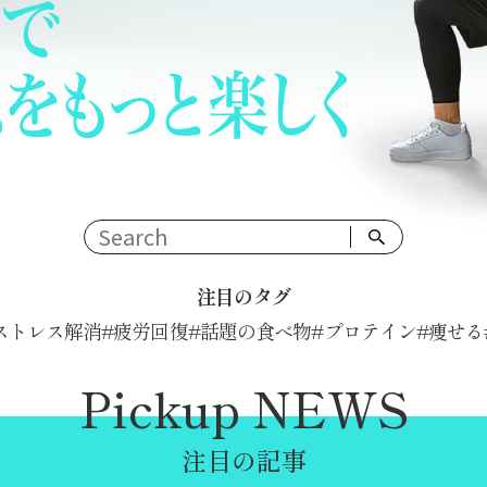
注目のタグ
ストレス解消
疲労回復
話題の食べ物
プロテイン
痩せる
Pickup NEWS
注目の記事