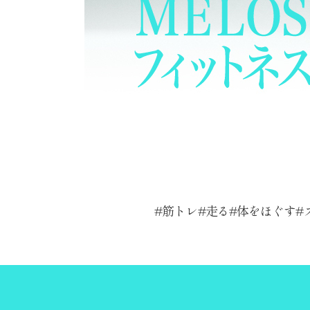
筋トレ
走る
体をほぐす