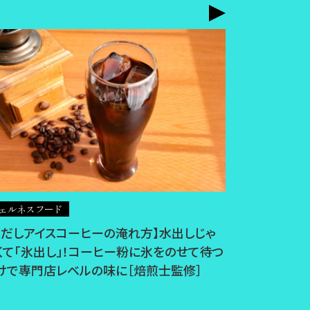
インタビュー
ェルネスフード
「食事で脂肪
氷だしアイスコーヒーの淹れ方】水出しじゃ
フィットネス
くて「氷出し」！コーヒー粉に氷をのせて待つ
肉をつけな
けで専門店レベルの味に［焙煎士監修］