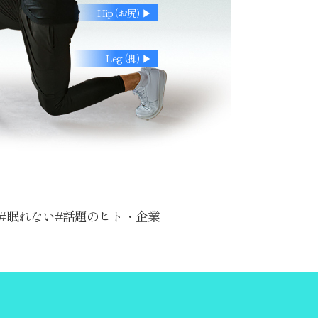
Hip (お尻) ▶︎
Leg (脚) ▶︎
眠れない
話題のヒト・企業