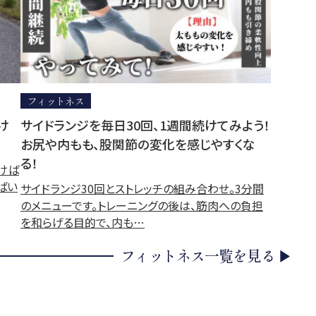
フィットネス
け
サイドランジを毎日30回、1週間続けてみよう！
お尻や内もも、股関節の変化を感じやすくな
る！
けば
ばい
サイドランジ30回とストレッチの組み合わせ。3分間
のメニューです。トレーニングの後は、筋肉への負担
を和らげる目的で、内も…
フィットネス一覧を見る ▶︎