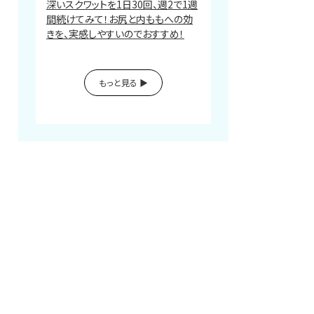
深いスクワットを1日30回、週2で1週
間続けてみて！お尻と内ももへの効
きを、実感しやすいのでおすすめ！
もっと見る ▶︎