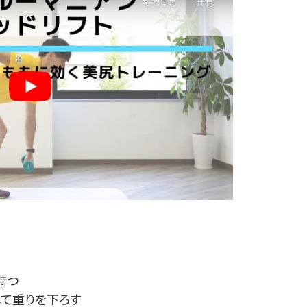
持つ
して重りを下ろす